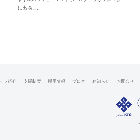
t
ン
に出場しま...
a
ト
g
o
-
u
s
e
r
ッフ紹介
支援制度
採用情報
ブログ
お知らせ
お問合せ