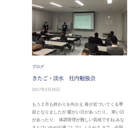
分
県
日
田
市
を
中
心
ブログ
と
きたご・淡水 社内勉強会
す
る
2017年2月25日
b
/
調
y
0
剤
もう２月も終わりを向かえ 春が近づいてくる季
y
件
薬
-
の
節となりましたが 暖かい日があったり、 寒い日
局
k
コ
があったり、 体調管理が難しい気候ですね みな
グ
i
メ
さんはいかがお過ごしでしょうか？ さて、今回