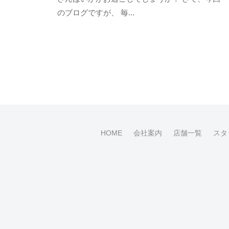
t
ン
ル
のブログですが、 毎...
a
ト
ー
g
プ
o
で
-
す
u
。
s
e
r
HOME
会社案内
店舗一覧
スタ