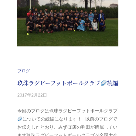
ブログ
玖珠ラグビーフットボールクラブ
続編
2017年2月22日
b
/
y
0
今回のブログは玖珠ラグビーフットボールクラブ
y
件
-
の
についての続編になります！ 以前のブログで
k
コ
お伝えしたとおり、みずほ店の判田が所属してい
i
メ
ます玖珠ラグビーフットボールクラブが全国大会