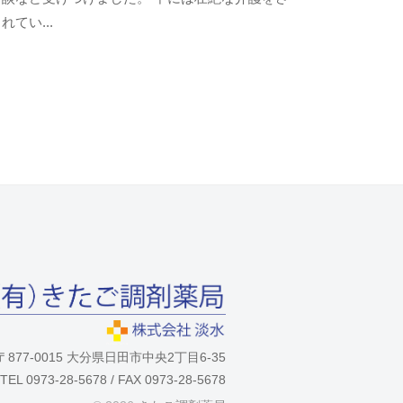
t
ン
れてい...
a
ト
g
o
-
u
s
e
r
〒877-0015 大分県日田市中央2丁目6-35
TEL 0973-28-5678 / FAX 0973-28-5678