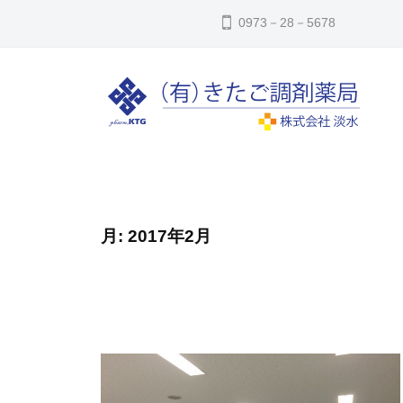
コ
た
0973－28－5678
ン
ご
テ
調
ン
剤
ツ
薬
へ
き
局
㈲
ス
き
た
キ
た
ご
ッ
ご
月:
2017年2月
調
調
プ
剤
剤
薬
薬
局
局
は
大