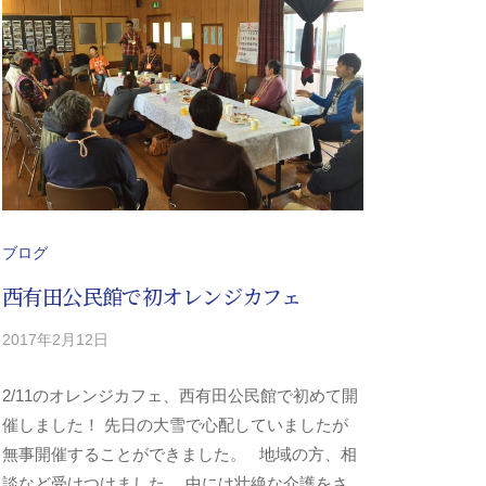
ブログ
西有田公民館で初オレンジカフェ
2017年2月12日
b
/
y
0
2/11のオレンジカフェ、西有田公民館で初めて開
y
件
-
の
催しました！ 先日の大雪で心配していましたが
k
コ
無事開催することができました。 地域の方、相
i
メ
談など受けつけました。 中には壮絶な介護をさ