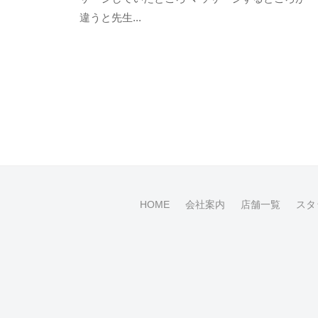
t
ン
ル
違うと先生...
a
ト
ー
g
プ
o
で
-
す
u
。
s
e
r
HOME
会社案内
店舗一覧
スタ