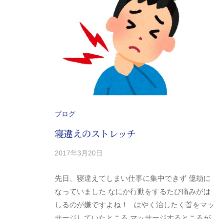
分
県
日
田
市
を
中
心
ブログ
と
寝違えのストレッチ
す
る
2017年3月20日
b
/
調
y
0
剤
先日、寝違えてしまい仕事に集中できず 億劫に
y
件
薬
-
の
なっていました なにか行動をするたび痛みがは
局
k
コ
しるのが嫌ですよね！ はやく治したく首をマッ
グ
i
メ
サージしていたところ マッサージするところが