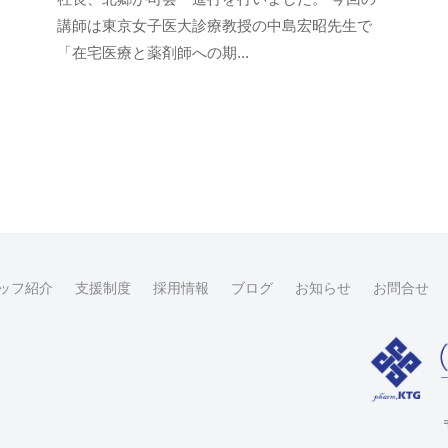
i
メ
講師は東京女子医大診療教授の中島宏昭先生で
t
ン
「在宅医療と薬剤師への期...
a
ト
g
o
-
u
s
e
r
ッフ紹介
支援制度
採用情報
ブログ
お知らせ
お問合せ