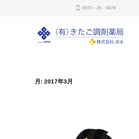
コ
た
0973－28－5678
ン
ご
テ
調
ン
剤
ツ
薬
へ
き
局
㈲
ス
き
た
キ
た
ご
ッ
ご
月:
2017年3月
調
調
プ
剤
剤
薬
薬
局
局
は
大