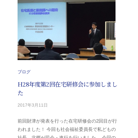
ブログ
H28年度第2回在宅研修会に参加しまし
た
2017年3月11日
b
/
y
0
前回財津が発表を行った在宅研修会の2回目が行
y
件
-
の
われました！ 今回も社会福祉委員長で私どもの
k
コ
社長、北郷が司会・進行を行いました。 今回の