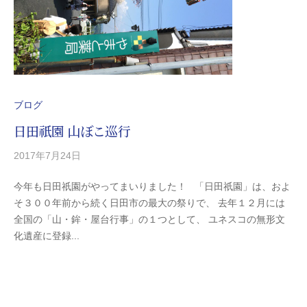
田
市
を
中
心
と
ブログ
す
日田祇園 山ぼこ巡行
る
調
2017年7月24日
b
/
剤
y
0
薬
今年も日田祇園がやってまいりました！ 「日田祇園」は、およ
y
件
局
そ３００年前から続く日田市の最大の祭りで、 去年１２月には
-
の
グ
全国の「山・鉾・屋台行事」の１つとして、 ユネスコの無形文
k
コ
ル
化遺産に登録...
i
メ
ー
t
ン
プ
a
ト
で
g
す
o