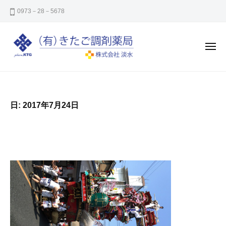
き
コ
0973－28－5678
た
ン
ご
テ
調
ン
剤
メ
ニ
薬
ツ
ュ
ー
き
㈲
局
へ
た
き
ス
た
ご
キ
日:
2017年7月24日
ご
調
ッ
調
剤
プ
剤
薬
薬
局
局
は
大
分
県
日