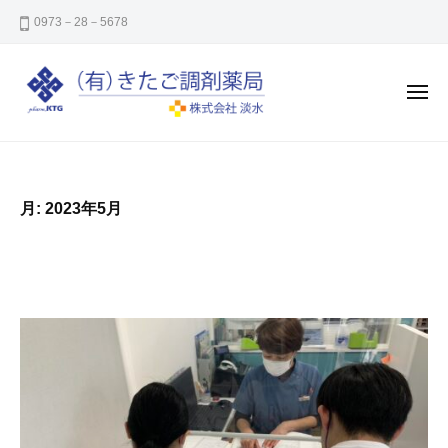
き
コ
0973－28－5678
た
ン
ご
テ
調
ン
剤
メ
ニ
薬
ツ
ュ
ー
き
㈲
局
へ
た
き
ス
た
ご
キ
月:
2023年5月
ご
調
ッ
調
剤
プ
剤
薬
薬
局
局
は
大
分
県
日