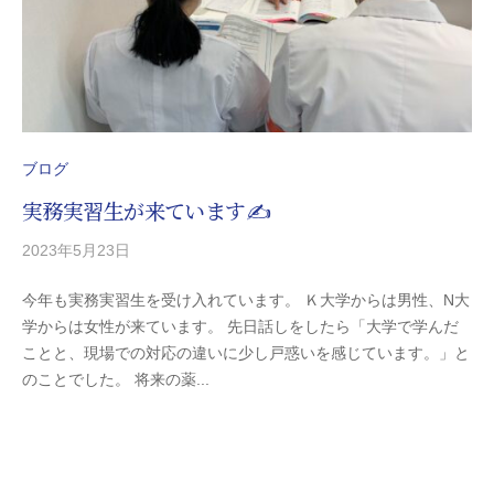
田
市
を
中
心
と
ブログ
す
実務実習生が来ています✍
る
調
2023年5月23日
b
剤
y
薬
今年も実務実習生を受け入れています。 Ｋ大学からは男性、N大
y
局
学からは女性が来ています。 先日話しをしたら「大学で学んだ
-
グ
ことと、現場での対応の違いに少し戸惑いを感じています。」と
k
ル
のことでした。 将来の薬...
i
ー
t
プ
a
で
g
す
o