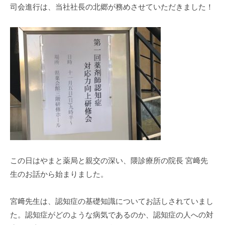
司会進行は、当社社長の北郷が務めさせていただきました！
。
この日はやまと薬局と親交の深い、隈診療所の院長 宮﨑先
生のお話から始まりました。
宮﨑先生は、認知症の基礎知識についてお話しされていまし
た。認知症がどのような病気であるのか、認知症の人への対