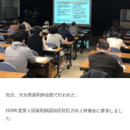
田
t
ン
市
a
ト
を
g
中
o
心
-
と
u
s
す
e
る
r
調
剤
薬
局
グ
先日、大分県薬剤師会館で行われた、
ル
ー
H29年度第１回薬剤師認知症対応力向上研修会に参加しまし
プ
た。
で
す