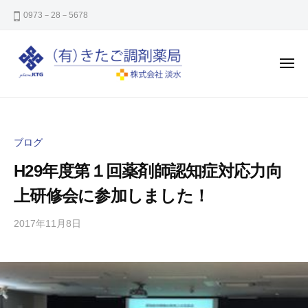
き
コ
0973－28－5678
た
ン
ご
テ
調
ン
剤
メ
ニ
薬
ツ
ュ
ー
き
㈲
局
へ
た
き
ス
た
ご
キ
ブログ
ご
調
ッ
調
H29年度第１回薬剤師認知症対応力向
剤
プ
剤
薬
上研修会に参加しました！
薬
局
局
2017年11月8日
b
/
は
y
0
大
y
件
分
-
の
県
k
コ
日
i
メ