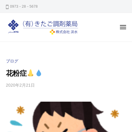
き
コ
0973－28－5678
た
ン
ご
テ
調
ン
剤
メ
ニ
薬
ツ
ュ
ー
き
㈲
局
へ
た
き
ス
た
ご
キ
ブログ
ご
調
ッ
調
花粉症
剤
プ
剤
薬
薬
2020年2月21日
b
局
y
局
y
は
-
大
k
分
i
県
t
日