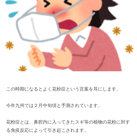
a
田
g
市
o
を
-
中
u
心
s
と
e
す
r
る
調
剤
薬
この時期になるとよく花粉症という言葉を耳にします。
局
グ
ル
今年九州では２月中旬頃と予測されています。
ー
プ
花粉症とは、鼻腔内に入ってきたスギ等の植物の花粉に対す
で
る免疫反応によって引き起こされます。
す