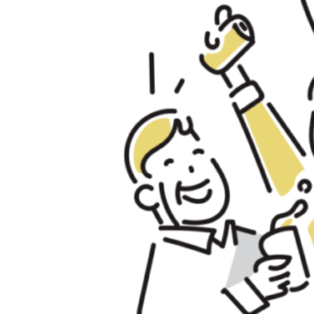
分
k
県
i
日
t
田
a
市
g
を
o
中
-
心
u
s
と
e
す
r
る
調
剤
薬
局
グ