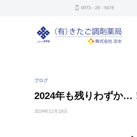
コ
た
0973－28－5678
ン
ご
テ
調
ン
剤
ツ
薬
へ
き
局
㈲
ス
き
た
キ
た
ご
ッ
ご
調
ブログ
調
プ
剤
2024年も残りわずか…
剤
薬
薬
局
2024年12月18日
b
局
y
は
y
大
-