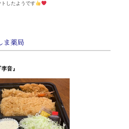
ウトしたようです
しま薬局
『李音』